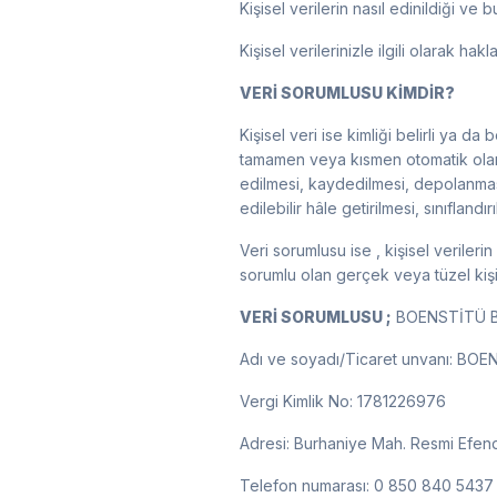
Kişisel verilerin nasıl edinildiği ve
Kişisel verilerinizle ilgili olarak ha
VERİ SORUMLUSU KİMDİR?
Kişisel veri ise kimliği belirli ya da b
tamamen veya kısmen otomatik olan 
edilmesi, kaydedilmesi, depolanması
edilebilir hâle getirilmesi, sınıfland
Veri sorumlusu ise , kişisel verileri
sorumlu olan gerçek veya tüzel kişi
VERİ SORUMLUSU ;
BOENSTİTÜ BİLİ
Adı ve soyadı/Ticaret unvanı: BOENST
Vergi Kimlik No: 1781226976
Adresi: Burhaniye Mah. Resmi Efend
Telefon numarası: 0 850 840 5437