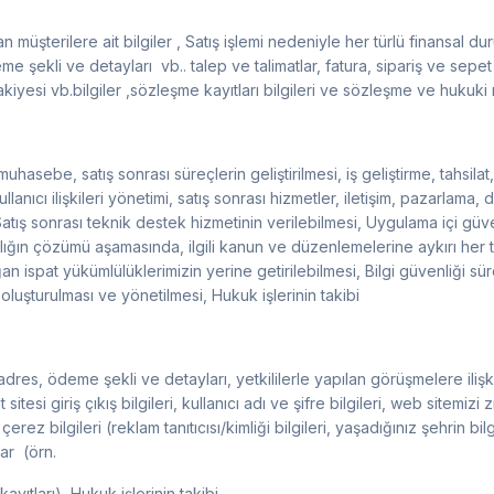
müşterilere ait bilgiler , ​Satış işlemi nedeniyle her türlü finansal d
me şekli ve detayları vb.. talep ve talimatlar, fatura, sipariş ve sepet b
iyesi vb.bilgiler ,sözleşme kayıtları bilgileri ve sözleşme ve hukuki m
hasebe, satış sonrası süreçlerin geliştirilmesi, iş geliştirme, tahsila
lanıcı ilişkileri yönetimi, satış sonrası hizmetler, iletişim, pazarlama
, Satış sonrası teknik destek hizmetinin verilebilmesi, Uygulama içi gü
ğın çözümü aşamasında, ilgili kanun ve düzenlemelerine aykırı her tür
ispat yükümlülüklerimizin yerine getirilebilmesi, Bilgi güvenliği sür
ın oluşturulması ve yönetilmesi, Hukuk işlerinin takibi
, adres, ödeme şekli ve detayları, yetkililerle yapılan görüşmelere ilişki
sitesi giriş çıkış bilgileri, kullanıcı adı ve şifre bilgileri, web sitemiz
çerez bilgileri (reklam tanıtıcısı/kimliği bilgileri, yaşadığınız şehrin bilg
ar ​ (örn.
ayıtları), Hukuk işlerinin takibi