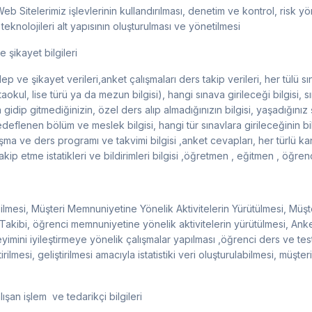
b Sitelerimiz işlevlerinin kullandırılması, denetim ve kontrol, risk yön
 teknolojileri alt yapısının oluşturulması ve yönetilmesi
 şikayet bilgileri
talep ve şikayet verileri,anket çalışmaları ders takip verileri, her tülü 
rtaokul, lise türü ya da mezun bilgisi), hangi sınava girileceği bilgisi, sın
idip gitmediğinizin, özel ders alıp almadığınızın bilgisi, yaşadığınız ş
 Hedeflenen bölüm ve meslek bilgisi, hangi tür sınavlara girileceğinin bi
lışma ve ders programı ve takvimi bilgisi ,anket cevapları, her türlü k
akip etme istatikleri ve bildirimleri bilgisi ,öğretmen , eğitmen , öğrenc
lmesi, Müşteri Memnuniyetine Yönelik Aktivitelerin Yürütülmesi, Müşteri
akibi, öğrenci memnuniyetine yönelik aktivitelerin yürütülmesi, Anket ç
yimini iyileştirmeye yönelik çalışmalar yapılması ,öğrenci ders ve test
tirilmesi, geliştirilmesi amacıyla istatistiki veri oluşturulabilmesi, müşt
ışan işlem ve tedarikçi bilgileri