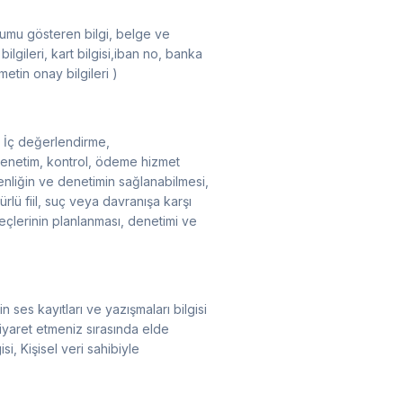
urumu gösteren bilgi, belge ve
ilgileri, kart bilgisi,iban no, banka
etin onay bilgileri )
t, İç değerlendirme,
, denetim, kontrol, ödeme hizmet
venliğin ve denetimin sağlanabilmesi,
lü fiil, suç veya davranışa karşı
eçlerinin planlanması, denetimi ve
n ses kayıtları ve yazışmaları bilgisi
i ziyaret etmeniz sırasında elde
isi, Kişisel veri sahibiyle