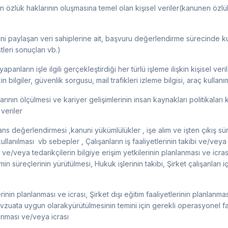
rının özlük haklarının oluşmasına temel olan kişisel veriler​(kanunen ö
i paylaşan veri sahiplerine ait, başvuru değerlendirme sürecinde kullan
tleri sonuçları vb.)
apanların işle ilgili gerçekleştirdiği her türlü işleme ilişkin kişisel veriler
şkin bilgiler, güvenlik sorgusu, mail trafikleri izleme bilgisi, araç kullanı
arının ölçülmesi ve kariyer gelişimlerinin insan kaynakları politikala
veriler
ans değerlendirmesi ,kanuni yükümlülükler , işe alım ve işten çıkış sü
llanılması vb sebepler , Çalışanların iş faaliyetlerinin takibi ve/veya
ı ve/veya tedarikçilerin bilgiye erişim yetkilerinin planlanması ve icras
emin süreçlerinin yürütülmesi, Hukuk işlerinin takibi, Şirket çalışanları
rinin planlanması ve icrası, Şirket dışı eğitim faaliyetlerinin planlanması
evzuata uygun olarakyürütülmesinin temini için gerekli operasyonel faa
nlanması ve/veya icrası