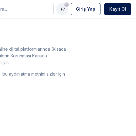
0
Giriş Yap
Kayıt Ol
ne dijital platformlarında (Kısaca
erilerin Korunması Kanunu
ştır.
 bu aydınlatma metnini sizler için