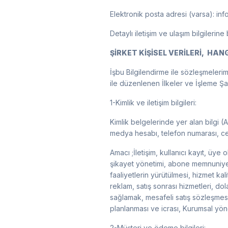
Elektronik posta adresi (varsa): i
Detaylı iletişim ve ulaşım bilgilerine
ŞİRKET KİŞİSEL VERİLERİ, HA
İşbu Bilgilendirme ile sözleşmelerim
ile düzenlenen İlkeler ve İşleme Şar
1-Kimlik ve iletişim bilgileri:
Kimlik belgelerinde yer alan bilgi (Ad
medya hesabı, telefon numarası, ce
Amacı ;İletişim, kullanıcı kayıt, üye
şikayet yönetimi, abone memnuniyeti 
faaliyetlerin yürütülmesi, hizmet kali
reklam, satış sonrası hizmetleri, dol
sağlamak, mesafeli satış sözleşmesin
planlanması ve icrası, Kurumsal yöne
2-Müşteri ve ödeme bilgileri: