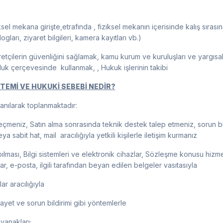
sel mekana girişte,etrafında , fiziksel mekanın içerisinde kalış sırası
ış logları, ziyaret bilgileri, kamera kayıtları vb.)
yaretçilerin güvenliğini sağlamak, kamu kurum ve kuruluşları ve yargı
uk çerçevesinde kullanmak, , Hukuk işlerinin takibi
TEMİ VE HUKUKİ SEBEBİ NEDİR?
lanılarak toplanmaktadır:
çmeniz, Satın alma sonrasında teknik destek talep etmeniz, sorun bild
sabit hat, mail aracılığıyla yetkili kişilerle iletişim kurmanız
pılması, Bilgi sistemleri ve elektronik cihazlar, Sözleşme konusu hizm
lar, e-posta, ilgili tarafından beyan edilen belgeler vasıtasıyla
ar aracılığıyla
kayet ve sorun bildirimi gibi yöntemlerle
yanakları;