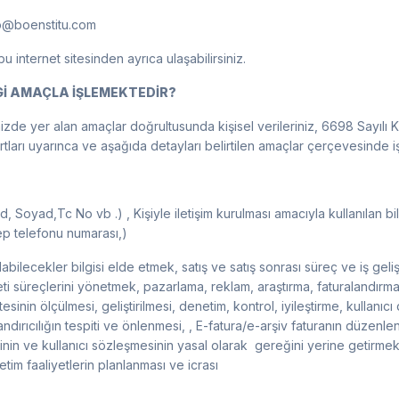
nfo@boenstitu.com
 bu internet sitesinden ayrıca ulaşabilirsiniz.
NGİ AMAÇLA İŞLEMEKTEDİR?
izde yer alan amaçlar doğrultusunda kişisel verileriniz, 6698 Sayılı 
tları uyarınca ve aşağıda detayları belirtilen amaçlar çerçevesinde i
, Soyad,Tc No vb .) ​, Kişiyle iletişim kurulması amacıyla kullanılan bilg
p telefonu numarası,)
 olabilecekler bilgisi elde etmek, satış ve satış sonrası süreç ve iş geli
süreçlerini yönetmek, pazarlama, reklam, araştırma, faturalandırma, e
tesinin ölçülmesi, geliştirilmesi, denetim, kontrol, iyileştirme, kullanı
andırıcılığın tespiti ve önlenmesi, , E-fatura/e-arşiv faturanın düzenl
in ve kullanıcı sözleşmesinin yasal olarak gereğini yerine getirmek , 
tim faaliyetlerin planlanması ve icrası