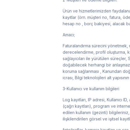
Ürün ve hizmetlerimizden faydalanan 
kayıtlar (örn. müşteri no, fatura, öde
hesap no , borç bakiyesi, alacak bak
Amacı;
Faturalandırma sürecini yönetmek, mu
derecelendirme, profil oluşturma, kul
sağlayıcıları ile yürütülen süreçler
doğabilecek herhangi bir anlaşmazlı
koruma sağlanması , Kanundan doğan 
icrası, Bilgi teknolojileri alt yapısın
3-Kullanıcı ve kullanım bilgileri
Log kayıtları, IP adresi, Kullanıcı ID
(çağrı kayıtları), program ve internet 
edilen kullanım (gezinti) bilgileriniz, 
ilişkilendirilen görsel ve işitsel kayıtl
fotoğraflar, kamera kayıtları ve ses k