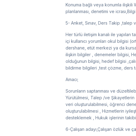
Konuma bağlı veya konumla ilişkili We
planlanması, denetimi ve icrası,Bilgi
5- Anket, Sınav, Ders Takip ,talep ve
Her türlü iletişim kanalı ile yapılan 
içi kullanıcı yorumları okul bilgisi (o
dershane, etüt merkezi ya da kursa g
ilişkin bilgiler , denemeler bilgisi,
olduğunun bilgisi, hedef bilgisi ,ça
bildirme bilgileri ,test çözme, ders t
Amacı;
Sorunların saptanması ve düzeltilebi
Yürütülmesi, Talep /ve Şikayetlerin T
veri oluşturulabilmesi, öğrenci dene
oluşturulabilmesi , Hizmetlerin iyileş
desteklemek , Hukuk işlerinin takibi
6-Çalışan adayı,Çalışan özlük ve çal