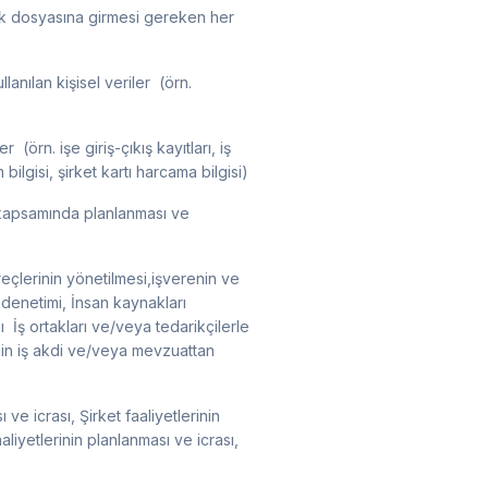
zlük dosyasına girmesi gereken her
ılan kişisel veriler ​ (örn.
 ​ (örn. işe giriş-çıkış kayıtları, iş
m bilgisi, şirket kartı harcama bilgisi)
rı kapsamında planlanması ve
reçlerinin yönetilmesi,işverenin ve
 denetimi, İnsan kaynakları
ı İş ortakları ve/veya tedarikçilerle
 için iş akdi ve/veya mevzuattan
 ve icrası, Şirket faaliyetlerinin
liyetlerinin planlanması ve icrası,