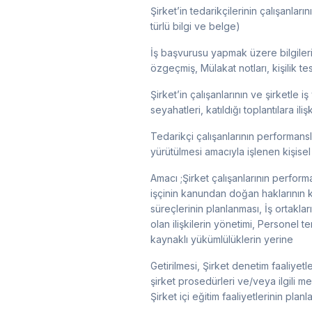
Şirket’in tedarikçilerinin çalışanla
türlü bilgi ve belge)
İş başvurusu yapmak üzere bilgilerin
özgeçmiş, Mülakat notları, kişilik tes
Şirket’in çalışanlarının ve şirketle iş y
seyahatleri, katıldığı toplantılara ili
Tedarikçi çalışanlarının performansl
yürütülmesi amacıyla işlenen kişisel 
Amacı ;Şirket çalışanlarının perform
işçinin kanundan doğan haklarının ku
süreçlerinin planlanması, İş ortaklar
olan ilişkilerin yönetimi, Personel t
kaynaklı yükümlülüklerin yerine
Getirilmesi, Şirket denetim faaliyetle
şirket prosedürleri ve/veya ilgili m
Şirket içi eğitim faaliyetlerinin pla