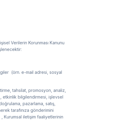
Kişisel Verilerin Korunması Kanunu
şlenecektir:
iler ​ (örn. e-mail adresi, sosyal
ştirme, tahsilat, promosyon, analiz,
tkinlik bilgilendirmesi, işlevsel
cı doğrulama, pazarlama, satış,
enerek tarafınıza gönderimini
Kurumsal iletişim faaliyetlerinin