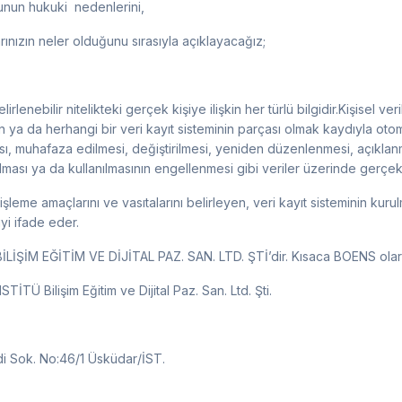
 bunun hukuki nedenlerini,
klarınızın neler olduğunu sırasıyla açıklayacağız;
elirlenebilir nitelikteki gerçek kişiye ilişkin her türlü bilgidir.Kişisel ver
ya da herhangi bir veri kayıt sisteminin parçası olmak kaydıyla otom
, muhafaza edilmesi, değiştirilmesi, yeniden düzenlenmesi, açıklanma
ırılması ya da kullanılmasının engellenmesi gibi veriler üzerinde gerçekl
n işleme amaçlarını ve vasıtalarını belirleyen, veri kayıt sisteminin k
yi ifade eder.
ŞİM EĞİTİM VE DİJİTAL PAZ. SAN. LTD. ŞTİ’dir. Kısaca BOENS olarak 
İTÜ Bilişim Eğitim ve Dijital Paz. San. Ltd. Şti.
i Sok. No:46/1 Üsküdar/İST.