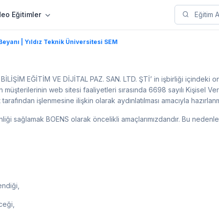
deo Eğitimler
eyanı | Yıldız Teknik Üniversitesi SEM
İŞİM EĞİTİM VE DİJİTAL PAZ. SAN. LTD. ŞTİ’ in işbirliği içindeki onli
 müşterilerinin web sitesi faaliyetleri sırasında 6698 sayılı Kişisel V
 tarafından işlenmesine ilişkin olarak aydınlatılması amacıyla hazırlanmı
üvenliği sağlamak BOENS olarak öncelikli amaçlarımızdandır. Bu nedenle
endiği,
ceği,