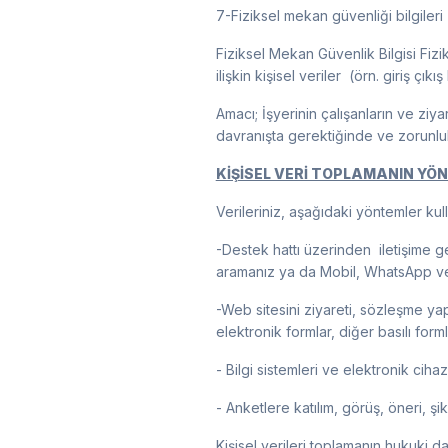
7-Fiziksel mekan güvenliği bilgileri
Fiziksel Mekan Güvenlik Bilgisi Fizik
ilişkin kişisel veriler ​ (örn. giriş çık
Amacı; İşyerinin çalışanların ve zi
davranışta gerektiğinde ve zorunlul
KİŞİSEL VERİ TOPLAMANIN YÖN
Verileriniz, aşağıdaki yöntemler kul
-Destek hattı üzerinden iletişime ge
aramanız ya da Mobil, WhatsApp veya 
-Web sitesini ziyareti, sözleşme ya
elektronik formlar, diğer basılı form
- Bilgi sistemleri ve elektronik cihazl
- Anketlere katılım, görüş, öneri, şi
Kişisel verileri toplamanın hukuki da