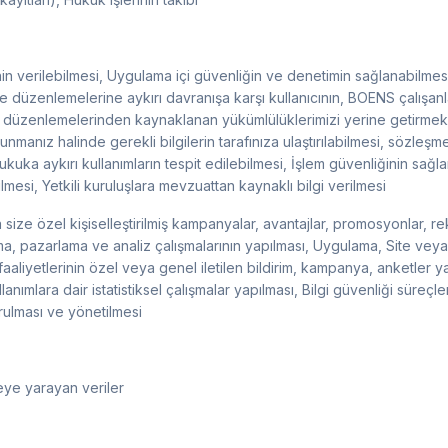
nin verilebilmesi, Uygulama içi güvenliğin ve denetimin sağlanabilme
e düzenlemelerine aykırı davranışa karşı kullanıcının, BOENS çalışanları
düzenlemelerinden kaynaklanan yükümlülüklerimizi yerine getirmek, 
anız halinde gerekli bilgilerin tarafınıza ulaştırılabilmesi, sözleşm
ukuka aykırı kullanımların tespit edilebilmesi, İşlem güvenliğinin sa
lmesi, Yetkili kuruluşlara mevzuattan kaynaklı bilgi verilmesi
 size özel kişiselleştirilmiş kampanyalar, avantajlar, promosyonlar, r
ma, pazarlama ve analiz çalışmalarının yapılması, Uygulama, Site veya
faaliyetlerinin özel veya genel iletilen bildirim, kampanya, anketler yap
lanımlara dair istatistiksel çalışmalar yapılması, Bilgi güvenliği süreçl
turulması ve yönetilmesi
ye yarayan veriler ​