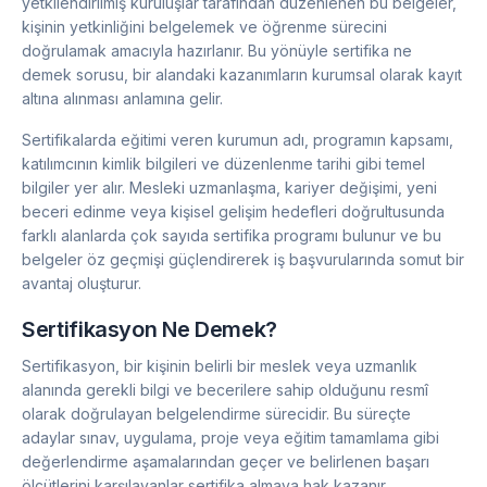
yetkilendirilmiş kuruluşlar tarafından düzenlenen bu belgeler,
kişinin yetkinliğini belgelemek ve öğrenme sürecini
doğrulamak amacıyla hazırlanır. Bu yönüyle sertifika ne
demek sorusu, bir alandaki kazanımların kurumsal olarak kayıt
altına alınması anlamına gelir.
Sertifikalarda eğitimi veren kurumun adı, programın kapsamı,
katılımcının kimlik bilgileri ve düzenlenme tarihi gibi temel
bilgiler yer alır. Mesleki uzmanlaşma, kariyer değişimi, yeni
beceri edinme veya kişisel gelişim hedefleri doğrultusunda
farklı alanlarda çok sayıda sertifika programı bulunur ve bu
belgeler öz geçmişi güçlendirerek iş başvurularında somut bir
avantaj oluşturur.
Sertifikasyon Ne Demek?
Sertifikasyon, bir kişinin belirli bir meslek veya uzmanlık
alanında gerekli bilgi ve becerilere sahip olduğunu resmî
olarak doğrulayan belgelendirme sürecidir. Bu süreçte
adaylar sınav, uygulama, proje veya eğitim tamamlama gibi
değerlendirme aşamalarından geçer ve belirlenen başarı
ölçütlerini karşılayanlar sertifika almaya hak kazanır.