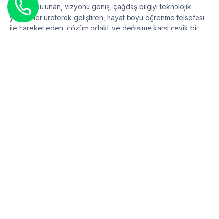
katkıda bulunan, vizyonu geniş, çağdaş bilgiyi teknolojik
yöntemler üreterek geliştiren, hayat boyu öğrenme felsefesi
ile hareket eden, çözüm odaklı ve değişime karşı çevik bir
nesil yetiştirmeyi hedefliyoruz.
YTU - SEM
Sözleşme ve
Formlar
Blog
KVKK Aydınlatma Beyanı
Hakkımızda
Ön Bilgilendirme Formu
İletişim
Mesafeli Satış Sözleşmesi
İletişim
Yıldız Teknik Üniversitesi Yıldız-SEM Merkez Yerleşim, P Blok
Yıldız, 34349, Beşiktaş, İSTANBUL
Telefon
0212 383 31 45