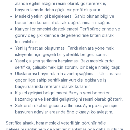
alanda eğitim aldığını resmî olarak göstererek iş
başvurularında daha güçlü bir profil oluşturur.
Mesleki yetkinliği belgelemesi: Sahip olunan bilgi ve
becerilerin kurumsal olarak doğrulanmasını sağlar.
Kariyer ilerlemesini desteklemesi: Terfi süreçlerinde ve
görev değişikliklerinde değerlendirme kriteri olarak
kullanılabilir.
Yeni iş fırsatları oluşturması: Farklı alanlara yönelmek
isteyenler için geçerli bir yeterlilik belgesi sunar.
Yasal çalışma şartlarını karşılaması: Bazı mesleklerde
sertifika, çalışabilmek için zorunlu bir belge niteliği taşır.
Uluslararası başvurularda avantaj sağlaması: Uluslararası
geçerliliğe sahip sertifikalar yurt dışı eğitim ve iş
başvurularında referans olarak kullanılır.
Kişisel gelişimi belgelemesi: Bireyin yeni beceriler
kazandığını ve kendini geliştirdiğini resmî olarak gösterir.
Sektörel rekabet gücünü arttırması: Aynı pozisyon için
başvuran adaylar arasında öne çıkmayı kolaylaştırır.
Sertifika almak, hem mesleki yeterliliğin görünür hâle
gelmesini sağlar hem de kariyer planlamasında daha güçlü ve