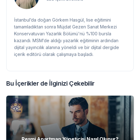
İstanbul’da doğan Görkem Hasgül, lise eğitimini
tamamladıktan sonra Müjdat Gezen Sanat Merkezi
Konservatuvarı Yazarlık Bölümü'nü %100 bursla
kazandı. MSM’de aldığı yazarlık eğitiminin ardından
dijital yayıncılık alanına yöneldi ve bir dijital dergide
içerik editörü olarak çalışmaya başladı.
2018 yılında kariyerine reklam sektöründe devam
eden Hasgül, Türkiye’nin önde gelen reklam
ajanslarından birinde reklam yazarı olarak görev aldı.
Bu İçerikler de İlginizi Çekebilir
Bu dönemde farklı ajanslarda metin yazarlığı
deneyimleri kazanarak yaratıcı iletişim alanında önemli
projelerde yer aldı.
Daha sonra kariyerini dijital içerik üretimi ve arama
motoru optimizasyonu alanına odaklayan Hasgül, SEO
alanında uzmanlaştı. Günümüzde Türkiye’nin büyük
online eğitim platformlarından biri olan Boenstitü’de
Resmi Apartman Yöneticisi Nasıl Olunur?
içerik direktörü olarak görev yapmakta ve dijital içerik