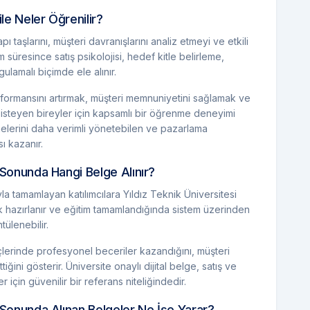
ile Neler Öğrenilir?
pı taşlarını, müşteri davranışlarını analiz etmeyi ve etkili
m süresince satış psikolojisi, hedef kitle belirleme,
gulamalı biçimde ele alınır.
erformansını artırmak, müşteri memnuniyetini sağlamak ve
ek isteyen bireyler için kapsamlı bir öğrenme deneyimi
şmelerini daha verimli yönetebilen ve pazarlama
ı kazanır.
 Sonunda Hangi Belge Alınır?
yla tamamlayan katılımcılara Yıldız Teknik Üniversitesi
arak hazırlanır ve eğitim tamamlandığında sistem üzerinden
tülenebilir.
çlerinde profesyonel beceriler kazandığını, müşteri
iğini gösterir. Üniversite onaylı dijital belge, satış ve
için güvenilir bir referans niteliğindedir.
 Sonunda Alınan Belgeler Ne İşe Yarar?