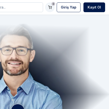
0
Giriş Yap
Kayıt Ol