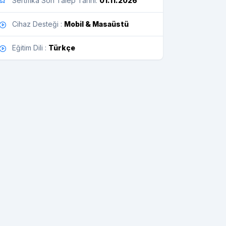
Sertifika Son Talep Tarihi:
01.11.2026
Cihaz Desteği :
Mobil & Masaüstü
Eğitim Dili :
Türkçe