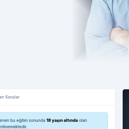
an Sorular
nlenen bu eğitim sonunda
18 yaşın altında
olan
erilmemektedir.