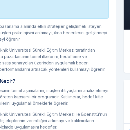
pazarlama alanında etkili stratejiler geliştirmek isteyen
müşteri psikolojisini anlamayı, ikna becerilerini geliştirmeyi
yi öğrenir.
eknik Üniversitesi Sürekli Eğitim Merkezi tarafından
ılara pazarlamanın temel ilkelerini, hedefleme ve
k satış senaryoları üzerinden uygulamalı beceri
 performanslarını artıracak yöntemleri kullanmayı öğrenir.
 Nedir?
ecinin temel aşamalarını, müşteri ihtiyaçlarını analiz etmeyi
ğreten kapsamlı bir programdır. Katılımcılar, hedef kitle
klerini uygulamalı örneklerle öğrenir.
eknik Üniversitesi Sürekli Eğitim Merkezi ile Boenstitü’nün
ş ekiplerinin verimliliğini artırmayı ve katılımcıların
içimde uygulamasını hedefler.