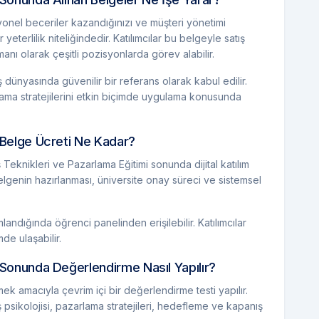
onel beceriler kazandığınızı ve müşteri yönetimi
eterlilik niteliğindedir. Katılımcılar bu belgeyle satış
nı olarak çeşitli pozisyonlarda görev alabilir.
iş dünyasında güvenilir bir referans olarak kabul edilir.
rlama stratejilerini etkin biçimde uygulama konusunda
i Belge Ücreti Ne Kadar?
 Teknikleri ve Pazarlama Eğitimi sonunda dijital katılım
 belgenin hazırlanması, üniversite onay süreci ve sistemsel
landığında öğrenci panelinden erişilebilir. Katılımcılar
de ulaşabilir.
i Sonunda Değerlendirme Nasıl Yapılır?
mek amacıyla çevrim içi bir değerlendirme testi yapılır.
 psikolojisi, pazarlama stratejileri, hedefleme ve kapanış