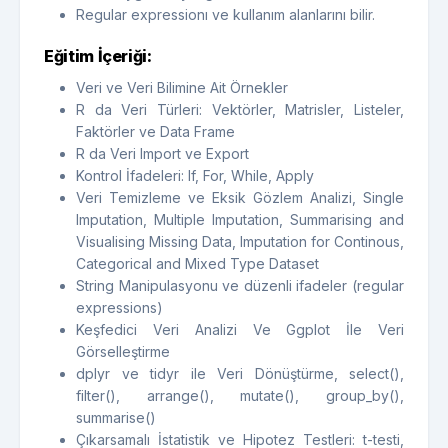
Regular expressionı ve kullanım alanlarını bilir.
Eğitim İçeriği:
Veri ve Veri Bilimine Ait Örnekler
R da Veri Türleri: Vektörler, Matrisler, Listeler,
Faktörler ve Data Frame
R da Veri Import ve Export
Kontrol İfadeleri: If, For, While, Apply
Veri Temizleme ve Eksik Gözlem Analizi, Single
Imputation, Multiple Imputation, Summarising and
Visualising Missing Data, Imputation for Continous,
Categorical and Mixed Type Dataset
String Manipulasyonu ve düzenli ifadeler (regular
expressions)
Keşfedici Veri Analizi Ve Ggplot İle Veri
Görselleştirme
dplyr ve tidyr ile Veri Dönüştürme, select(),
filter(), arrange(), mutate(), group_by(),
summarise()
Çıkarsamalı İstatistik ve Hipotez Testleri: t-testi,