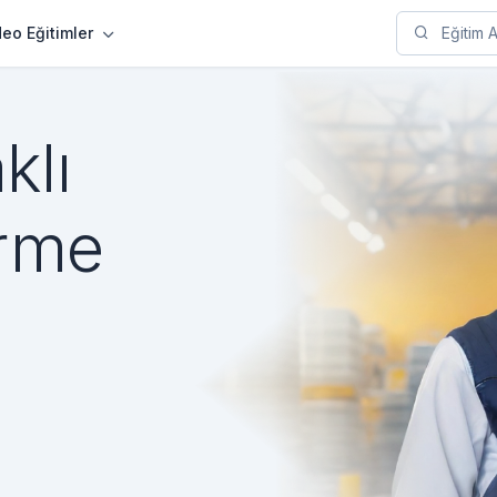
deo Eğitimler
klı
irme