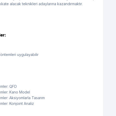
kkate alacak teknikleri adaylarına kazandırmaktır.
er:
yöntemleri uygulayabilir
temler: QFD
temler: Kano Model
emler: Aksiyomlarla Tasarım
mler: Konjoint Analiz