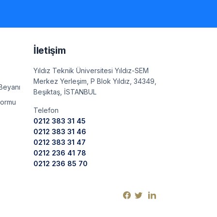
e
İletişim
Yıldız Teknik Üniversitesi Yıldız-SEM
Merkez Yerleşim, P Blok Yıldız, 34349,
Beyanı
Beşiktaş, İSTANBUL
Formu
Telefon
0212 383 31 45
0212 383 31 46
0212 383 31 47
0212 236 41 78
0212 236 85 70