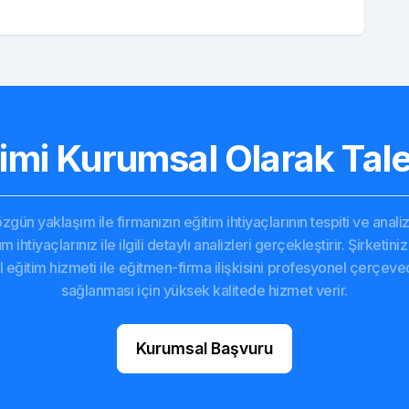
timi Kurumsal Olarak Tale
 özgün yaklaşım ile firmanızın eğitim ihtiyaçlarının tespiti ve an
 ihtiyaçlarınız ile ilgili detaylı analizleri gerçekleştirir. Şirketi
l eğitim hizmeti ile eğitmen-firma ilişkisini profesyonel çerç
sağlanması için yüksek kalitede hizmet verir.
Kurumsal Başvuru