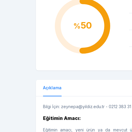
50
%
Açıklama
Bilgi İçin: zeynepa@yildiz.edu.tr - 0212 383 3
Eğitimin Amacı:
Eğitimin amacı, yeni ürün ya da mevcut ürün