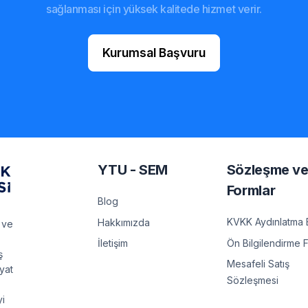
sağlanması için yüksek kalitede hizmet verir.
Kurumsal Başvuru
YTU - SEM
Sözleşme v
Formlar
Blog
KVKK Aydınlatma 
Hakkımızda
 ve
Ön Bilgilendirme 
İletişim
ş
Mesafeli Satış
ayat
Sözleşmesi
yi