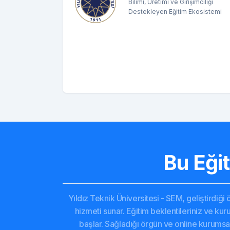
Bilimi, Üretimi ve Girişimciliği
Destekleyen Eğitim Ekosistemi
Bu Eği
Yıldız Teknik Üniversitesi - SEM, geliştirdiği
hizmeti sunar. Eğitim beklentileriniz ve kurum
başlar. Sağladığı örgün ve online kurumsa