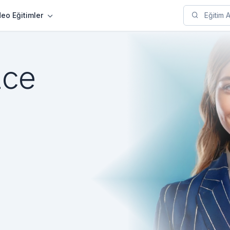
deo Eğitimler
zce