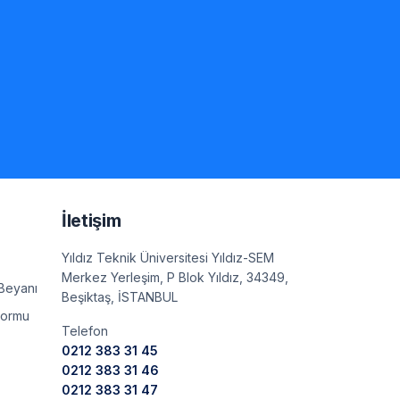
e
İletişim
Yıldız Teknik Üniversitesi Yıldız-SEM
Merkez Yerleşim, P Blok Yıldız, 34349,
Beyanı
Beşiktaş, İSTANBUL
Formu
Telefon
0212 383 31 45
0212 383 31 46
0212 383 31 47