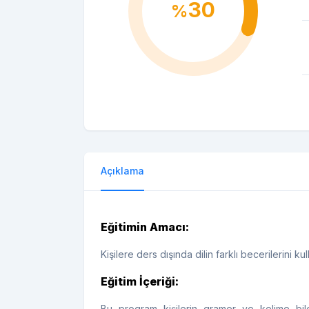
30
%
Açıklama
Eğitimin Amacı:
Kişilere ders dışında dilin farklı becerilerini ku
Eğitim İçeriği:
Bu program kişilerin gramer ve kelime bilg