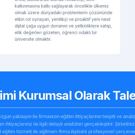
kalkınmasına katkı sağlayarak öncelikle ülkemiz
olmak üzere dünyadaki problemlerin çözümünde
etkin rol oynayan, yenilikçi ve proaktif yeni nesil
dijital çağa uygun donanım ve yetkinliklere sahip,
etik değerleri gözeten, öğrenci odaklı bir
üniversite olmaktır.
timi Kurumsal Olarak Tale
 özgün yaklaşım ile firmanızın eğitim ihtiyaçlarının tespiti ve an
 ihtiyaçlarınız ile ilgili detaylı analizleri gerçekleştirir. Şirketi
l eğitim hizmeti ile eğitmen-firma ilişkisini profesyonel çerç