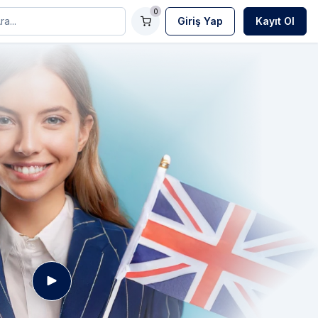
0
Giriş Yap
Kayıt Ol