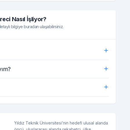
reci Nasıl İşliyor?
taylı bilgiye buradan ulaşabilirsiniz.
yım?
Yıldız Teknik Üniversitesi’nin hedefi ulusal alanda
öncü, uluslararası alanda rekabetçi, ülke