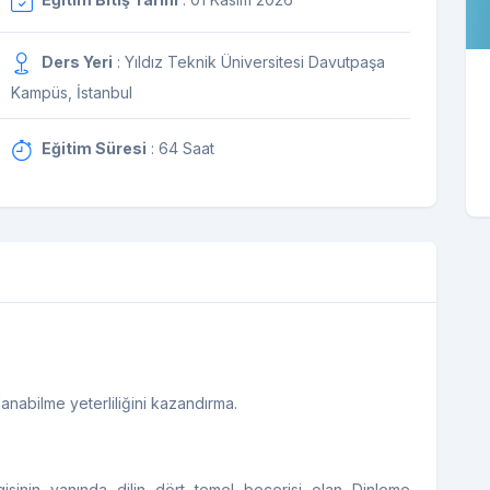
Ders Yeri
: Yıldız Teknik Üniversitesi Davutpaşa
Kampüs, İstanbul
Eğitim Süresi
: 64 Saat
llanabilme yeterliliğini kazandırma.
isinin yanında dilin dört temel becerisi olan Dinleme